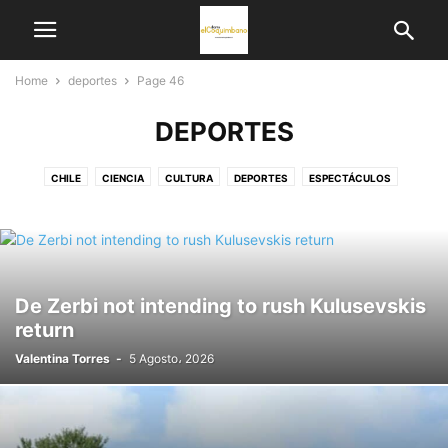
Home
deportes
Page 46
DEPORTES
CHILE
CIENCIA
CULTURA
DEPORTES
ESPECTÁCULOS
GASTRONOMÍA
GUERRA
MUNDO
NOTICIAS
De Zerbi not intending to rush Kulusevskis
return
Valentina Torres
-
5 Agosto، 2026