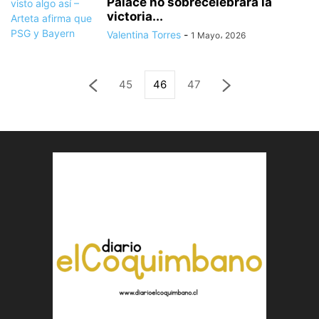
Palace no sobrecelebrará la
victoria...
Valentina Torres
-
1 Mayo، 2026
45
46
47