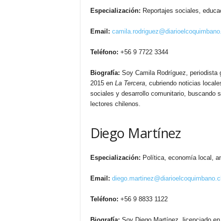
Especialización:
Reportajes sociales, educac
Email:
camila.rodriguez@diarioelcoquimbano.
Teléfono:
+56 9 7722 3344
Biografía:
Soy Camila Rodríguez, periodista 
2015 en
La Tercera
, cubriendo noticias local
sociales y desarrollo comunitario, buscando 
lectores chilenos.
Diego Martínez
Especialización:
Política, economía local, an
Email:
diego.martinez@diarioelcoquimbano.c
Teléfono:
+56 9 8833 1122
Biografía:
Soy Diego Martínez, licenciado en 