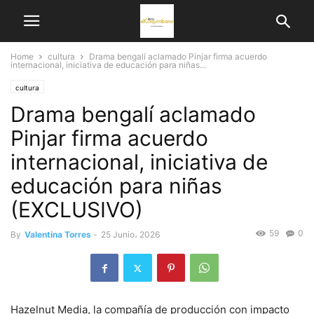
Home
cultura
Drama bengalí aclamado Pinjar firma acuerdo
internacional, iniciativa de educación para niñas...
cultura
Drama bengalí aclamado
Pinjar firma acuerdo
internacional, iniciativa de
educación para niñas
(EXCLUSIVO)
59
0
By
Valentina Torres
-
25 Junio، 2026
Hazelnut Media, la compañía de producción con impacto