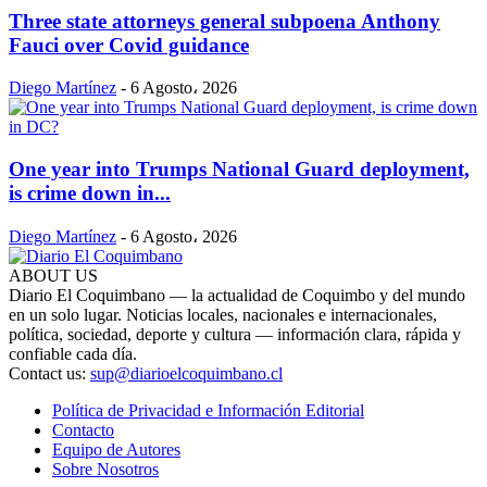
Three state attorneys general subpoena Anthony
Fauci over Covid guidance
Diego Martínez
-
6 Agosto، 2026
One year into Trumps National Guard deployment,
is crime down in...
Diego Martínez
-
6 Agosto، 2026
ABOUT US
Diario El Coquimbano — la actualidad de Coquimbo y del mundo
en un solo lugar. Noticias locales, nacionales e internacionales,
política, sociedad, deporte y cultura — información clara, rápida y
confiable cada día.
Contact us:
sup@diarioelcoquimbano.cl
Política de Privacidad e Información Editorial
Contacto
Equipo de Autores
Sobre Nosotros