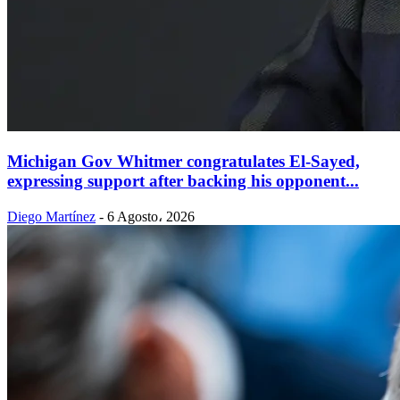
Michigan Gov Whitmer congratulates El-Sayed,
expressing support after backing his opponent...
Diego Martínez
-
6 Agosto، 2026