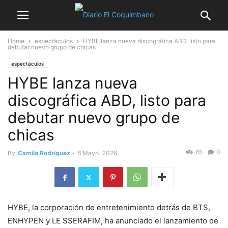
Home
espectáculos
HYBE lanza nueva discográfica ABD, listo para
debutar nuevo grupo de chicas
espectáculos
HYBE lanza nueva
discográfica ABD, listo para
debutar nuevo grupo de
chicas
65
0
By
Camila Rodríguez
-
8 Mayo، 2026
HYBE, la corporación de entretenimiento detrás de BTS,
ENHYPEN y LE SSERAFIM, ha anunciado el lanzamiento de