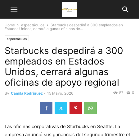
Home
espectáculos
Starbucks despedirá a 300 empleados en
Estados Unidos, cerrará algunas oficinas de...
espectáculos
Starbucks despedirá a 300
empleados en Estados
Unidos, cerrará algunas
oficinas de apoyo regional
57
0
By
Camila Rodríguez
-
15 Mayo، 2026
Las oficinas corporativas de Starbucks en Seattle. La
empresa anunció sus ganancias del segundo trimestre el