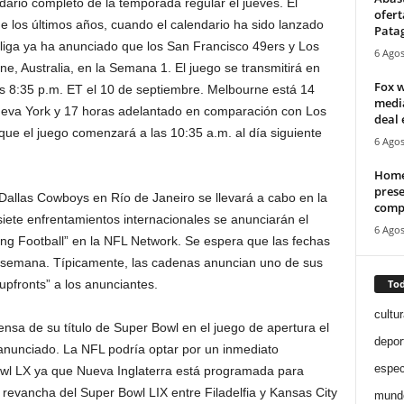
io completo de la temporada regular el jueves. El
ofert
de los últimos años, cuando el calendario ha sido lanzado
Pata
iga ya ha anunciado que los San Francisco 49ers y Los
6 Agos
, Australia, en la Semana 1. El juego se transmitirá en
Fox w
as 8:35 p.m. ET el 10 de septiembre. Melbourne está 14
media
eva York y 17 horas adelantado en comparación con Los
deal 
 que el juego comenzará a las 10:35 a.m. al día siguiente
6 Agos
Home
prese
 Dallas Cowboys en Río de Janeiro se llevará a cabo en la
compe
iete enfrentamientos internacionales se anunciarán el
6 Agos
ng Football” en la NFL Network. Se espera que las fechas
 la semana. Típicamente, las cadenas anuncian uno de sus
Tod
pfronts” a los anunciantes.
cultur
sa de su título de Super Bowl en el juego de apertura el
depor
anunciado. La NFL podría optar por un inmediato
espec
wl LX ya que Nueva Inglaterra está programada para
a revancha del Super Bowl LIX entre Filadelfia y Kansas City
mund