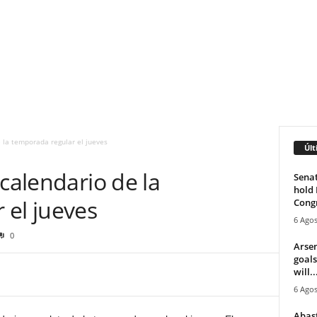
 la temporada regular el jueves
Últ
 calendario de la
Senat
hold 
 el jueves
Cong
6 Agos
0
Arsen
goals
will..
6 Agos
Abast