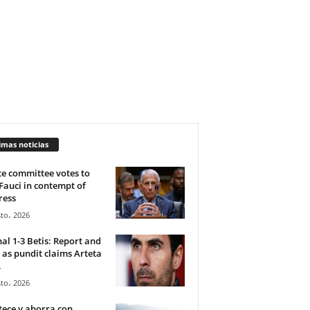
imas noticias
e committee votes to
Fauci in contempt of
ress
to، 2026
al 1-3 Betis: Report and
 as pundit claims Arteta
.
to، 2026
ece y ahorra con