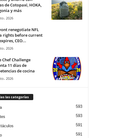
as de Cotopaxi, HOKA,
gonia y más
to، 2026
ont renegotiate NFL
 rights before current
expires, CEO...
to، 2026
 Chef Challenge
nta 11 días de
tencias de cocina
to، 2026
as las categorías
593
a
593
tes
591
táculos
591
o