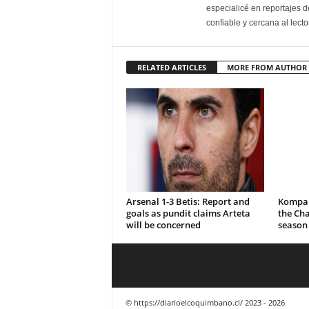
especialicé en reportajes d
confiable y cercana al lecto
RELATED ARTICLES
MORE FROM AUTHOR
Arsenal 1-3 Betis: Report and
Kompan
goals as pundit claims Arteta
the Ch
will be concerned
season
© https://diarioelcoquimbano.cl/ 2023 - 2026