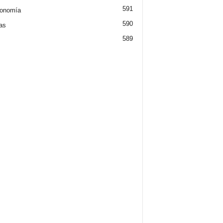
591
ronomía
590
ias
589