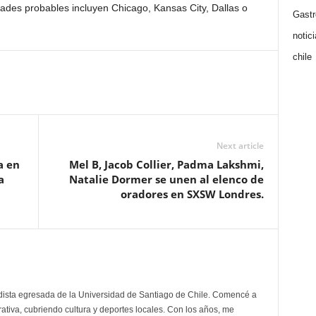
dades probables incluyen Chicago, Kansas City, Dallas o
Gast
notic
chile
Next article
a en
Mel B, Jacob Collier, Padma Lakshmi,
a
Natalie Dormer se unen al elenco de
oradores en SXSW Londres.
odista egresada de la Universidad de Santiago de Chile. Comencé a
tiva, cubriendo cultura y deportes locales. Con los años, me