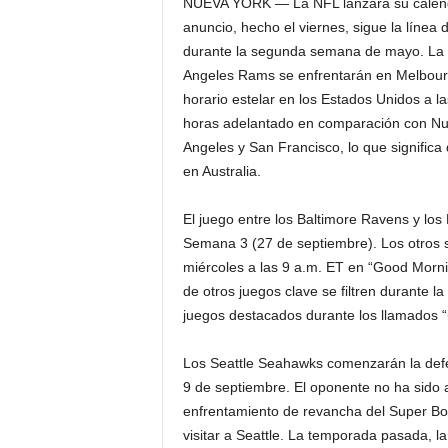
NUEVA YORK — La NFL lanzará su calendar
anuncio, hecho el viernes, sigue la línea 
durante la segunda semana de mayo. La l
Angeles Rams se enfrentarán en Melbourne
horario estelar en los Estados Unidos a l
horas adelantado en comparación con Nu
Angeles y San Francisco, lo que significa
en Australia.
El juego entre los Baltimore Ravens y los
Semana 3 (27 de septiembre). Los otros s
miércoles a las 9 a.m. ET en “Good Morni
de otros juegos clave se filtren durante
juegos destacados durante los llamados “u
Los Seattle Seahawks comenzarán la defen
9 de septiembre. El oponente no ha sido 
enfrentamiento de revancha del Super Bo
visitar a Seattle. La temporada pasada, l