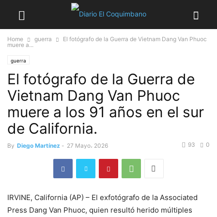
Home
guerra
El fotógrafo de la Guerra de Vietnam Dang Van Phuoc
muere a...
guerra
El fotógrafo de la Guerra de
Vietnam Dang Van Phuoc
muere a los 91 años en el sur
de California.
93
0
By
Diego Martínez
-
27 Mayo، 2026
IRVINE, California (AP) – El exfotógrafo de la Associated
Press Dang Van Phuoc, quien resultó herido múltiples