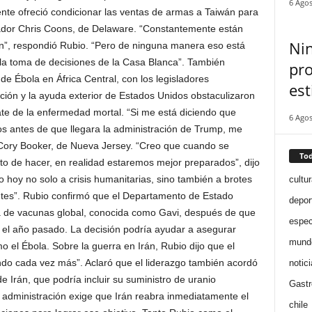
6 Agos
ente ofreció condicionar las ventas de armas a Taiwán para
nador Chris Coons, de Delaware. “Constantemente están
Nin
n”, respondió Rubio. “Pero de ninguna manera eso está
la toma de decisiones de la Casa Blanca”. También
pro
e Ébola en África Central, con los legisladores
est
ación y la ayuda exterior de Estados Unidos obstaculizaron
bate de la enfermedad mortal. “Si me está diciendo que
6 Agos
 antes de que llegara la administración de Trump, me
r Cory Booker, de Nueva Jersey. “Creo que cuando se
Tod
to de hacer, en realidad estaremos mejor preparados”, dijo
hoy no solo a crisis humanitarias, sino también a brotes
cultur
tes”. Rubio confirmó que el Departamento de Estado
depor
 de vacunas global, conocida como Gavi, después de que
espec
o el año pasado. La decisión podría ayudar a asegurar
mund
 el Ébola. Sobre la guerra en Irán, Rubio dijo que el
ando cada vez más”. Aclaró que el liderazgo también acordó
notic
 Irán, que podría incluir su suministro de uranio
Gast
a administración exige que Irán reabra inmediatamente el
chile