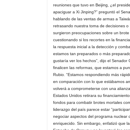
reuniones que tuvo en Beijing, ¿el presid
apaciguar a Xi Jinping?” preguntó el Se
hablando de las ventas de armas a Taiwá
retrasando nuestra toma de decisiones o 
surgieron preocupaciones sobre un brote d
cuestionando si los recortes en la financi
la respuesta inicial a la detección y com
estamos tan preparados o más preparados
gustaría ver los hechos”, dijo el Senado
finalicen las reformas, que estamos a pun
Rubio. “Estamos respondiendo más rápido 
en comparación con lo que estábamos an
volverá a comprometerse con una alianza
Estados Unidos retirara su financiamient
fondos para combatir brotes mortales como
liderazgo del país parece estar “particip
negociar aspectos del programa nuclear de
enriquecido. Sin embargo, enfatizó que l