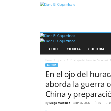
D
i
a
r
i
o
E
l
CHILE
CIENCIA
CULTURA
C
o
Home
guerra
En el ojo del huracán: Secretario R
q
GUERRA
u
En el ojo del hura
i
m
aborda la guerra c
b
a
China y preparació
n
o
By
Diego Martínez
-
3 Junio، 2026
56
0