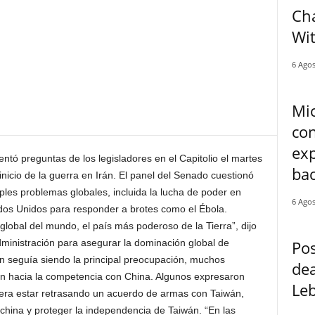
Cha
Wi
6 Agos
Mi
con
exp
ntó preguntas de los legisladores en el Capitolio el martes
bac
inicio de la guerra en Irán. El panel del Senado cuestionó
les problemas globales, incluida la lucha de poder en
6 Agos
dos Unidos para responder a brotes como el Ébola.
lobal del mundo, el país más poderoso de la Tierra”, dijo
Pos
dministración para asegurar la dominación global de
án seguía siendo la principal preocupación, muchos
dea
n hacia la competencia con China. Algunos expresaron
Leb
iera estar retrasando un acuerdo de armas con Taiwán,
 china y proteger la independencia de Taiwán. “En las