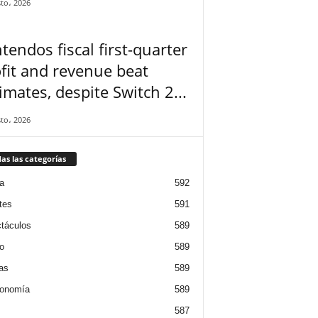
to، 2026
tendos fiscal first-quarter
fit and revenue beat
imates, despite Switch 2...
to، 2026
as las categorías
a
592
tes
591
táculos
589
o
589
ias
589
ronomía
589
587