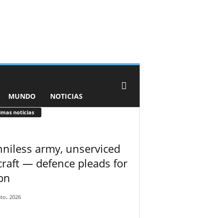
MUNDO
NOTICIAS
imas noticias
niless army, unserviced
craft — defence pleads for
bn
to، 2026