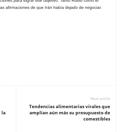
ciones para lograr ese objetivo. Tanto Rubio como el
as afirmaciones de que Irán había dejado de negociar.
Next article
Tendencias alimentarias virales que
 la
amplían aún más su presupuesto de
comestibles