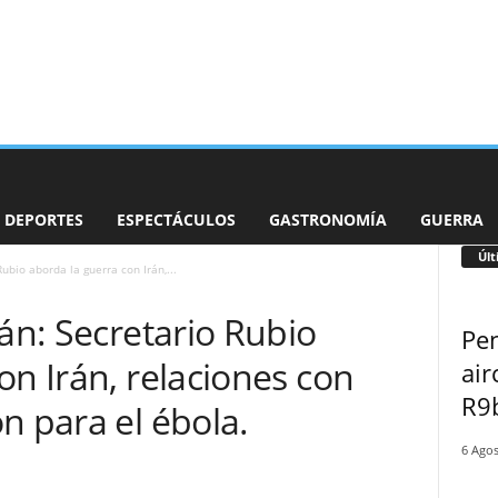
DEPORTES
ESPECTÁCULOS
GASTRONOMÍA
GUERRA
Últ
ubio aborda la guerra con Irán,...
cán: Secretario Rubio
Pen
on Irán, relaciones con
air
R9
n para el ébola.
6 Agos