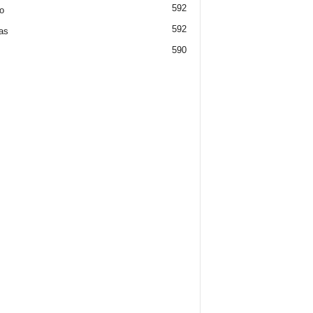
592
o
592
ias
590