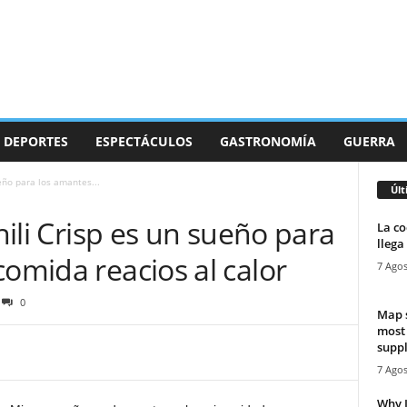
DEPORTES
ESPECTÁCULOS
GASTRONOMÍA
GUERRA
ueño para los amantes...
Últ
Chili Crisp es un sueño para
La co
llega
comida reacios al calor
7 Agos
0
Map 
most
suppl
7 Agos
Why I