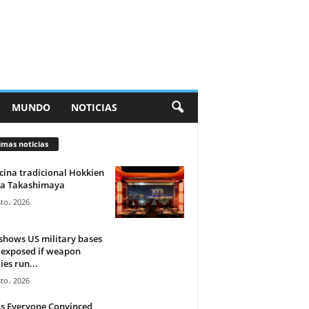
MUNDO
NOTICIAS
imas noticias
cina tradicional Hokkien
 a Takashimaya
to، 2026
shows US military bases
 exposed if weapon
ies run...
to، 2026
s Everyone Convinced