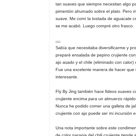
tan suaves que siempre necesitan algo pa
pimentón ahumado sobre el plato. Pero me
suave. Me comí la tostada de aguacate cru
se me acabó. Luego compré otro frasco.
Sabía que necesitaba diversificarme y pro
preparé ensalada de pepino crujiente con c
ajo asado y el chile (eliminado con calor) c
Fue una excelente manera de hacer que u
interesante.
Fly By Jing también hace fideos suaves c
crujiente encima para un almuerzo rápido. 
Nunca he podido comer una galleta de jal
crujiente con ajo puede ser mi incursión 
Una nota importante sobre este condimen
de color naranja del chili crujiente tien