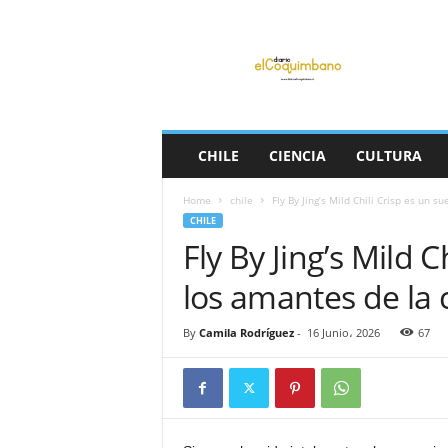
D
i
a
r
i
o
E
CHILE
CIENCIA
CULTURA
l
C
Home
chile
Fly By Jing’s Mild Chili Crisp es un s
o
CHILE
q
Fly By Jing’s Mild 
u
i
los amantes de la 
m
b
a
By
Camila Rodríguez
-
16 Junio، 2026
67
n
o