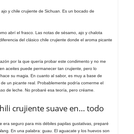
 ajo y chile crujiente de Sichuan. Es un bocado de
mo abrí el frasco. Las notas de sésamo, ajo y chalota
iferencia del clásico chile crujiente donde el aroma picante
 razón por la que quería probar este condimento y no me
 aceites puede permanecer tan crujiente, pero lo
os hace su magia. En cuanto al sabor, es muy a base de
r de un picante real. Probablemente podría comerme el
aso de leche. No probaré esa teoría, pero créame.
ili crujiente suave en… todo
te era seguro para mis débiles papilas gustativas, preparé
Wang. En una palabra: guau. El aguacate y los huevos son