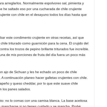
ra arreglarlos. Normalmente espolvoreo sal, pimienta y
 he saltado eso por una cucharada de chile crujiente
jiente con chile en el desayuno todos los días hasta que
bar este condimento crujiente en otras recetas, así que
hile triturado como guarnición para la cena. El crujido del
ontra los trozos de pepino brillante triturados fue increíble.
na de mis porciones de fruta del día fuera un poco más
on ajo de Sichuan y les he echado un poco de chile
A continuación planeo hacer galletas crujientes con chile.
apeño y queso cheddar, por lo que este suave chile
en los panes salados.
to: no lo comas con una camisa blanca. La base aceitosa
de a mancharse si no tienes cuidado y se mancha. Probé