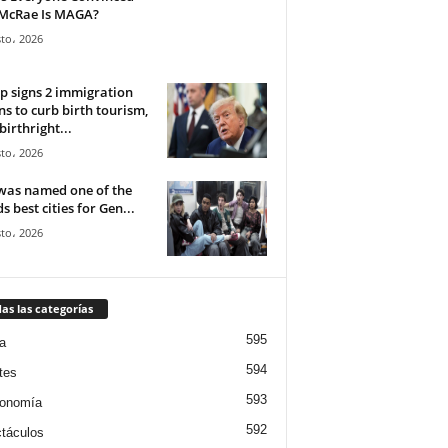
 McRae Is MAGA?
to، 2026
 signs 2 immigration
ns to curb birth tourism,
birthright...
to، 2026
was named one of the
s best cities for Gen...
to، 2026
as las categorías
595
a
594
tes
593
ronomía
592
táculos