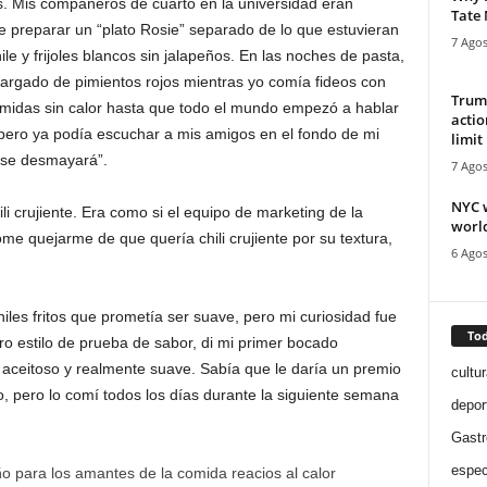
as. Mis compañeros de cuarto en la universidad eran
Tate
e preparar un “plato Rosie” separado de lo que estuvieran
7 Agos
e y frijoles blancos sin jalapeños. En las noches de pasta,
 cargado de pimientos rojos mientras yo comía fideos con
Trump
midas sin calor hasta que todo el mundo empezó a hablar
actio
pero ya podía escuchar a mis amigos en el fondo de mi
limit 
a se desmayará”.
7 Agos
NYC 
li crujiente. Era como si el equipo de marketing de la
world
e quejarme de que quería chili crujiente por su textura,
6 Agos
es fritos que prometía ser suave, pero mi curiosidad fue
Tod
o estilo de prueba de sabor, di mi primer bocado
, aceitoso y realmente suave. Sabía que le daría un premio
cultur
 pero lo comí todos los días durante la siguiente semana
depor
Gast
espec