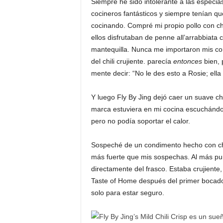
Siempre he sido intolerante a las especi
cocineros fantásticos y siempre tenían qu
cocinando. Compré mi propio pollo con chil
ellos disfrutaban de penne all’arrabbiata
mantequilla. Nunca me importaron mis co
del chili crujiente. parecía
entonces
bien, 
mente decir: “No le des esto a Rosie; ell
Y luego Fly By Jing dejó caer un suave chi
marca estuviera en mi cocina escuchándom
pero no podía soportar el calor.
Sospeché de un condimento hecho con chil
más fuerte que mis sospechas. Al más pur
directamente del frasco. Estaba crujiente
Taste of Home después del primer bocado,
solo para estar seguro.