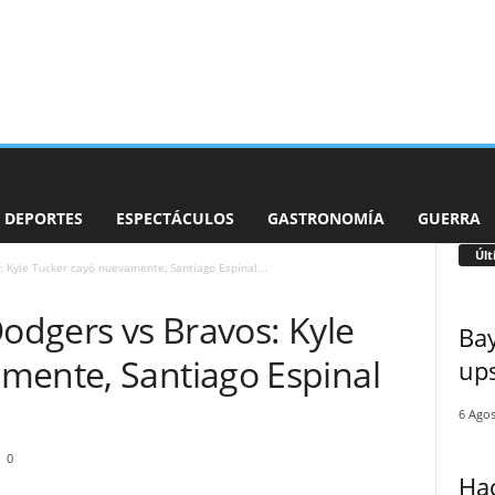
DEPORTES
ESPECTÁCULOS
GASTRONOMÍA
GUERRA
Últ
: Kyle Tucker cayó nuevamente, Santiago Espinal...
Dodgers vs Bravos: Kyle
Bay
mente, Santiago Espinal
ups
6 Agos
0
Hac