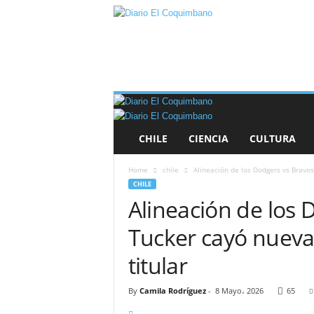
D
i
a
r
i
o
E
l
CHILE
CIENCIA
CULTURA
C
o
Home
chile
Alineación de los Dodgers vs Bravos
q
CHILE
u
Alineación de los 
i
m
Tucker cayó nueva
b
a
titular
n
o
By
Camila Rodríguez
-
8 Mayo، 2026
65