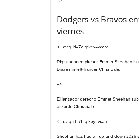
–>
Dodgers vs Bravos en
viernes
<!–qv q:id=7e q:key=vcaa:
Right-handed pitcher Emmet Sheehan is ta
Braves in left-hander Chris Sale.
–>
El lanzador derecho Emmet Sheehan subirá
el zurdo Chris Sale.
<!–qv q:id=7h q:key=vcaa:
Sheehan has had an up-and-down 2026 sea