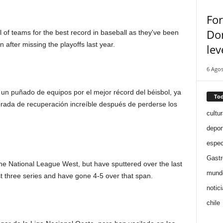
For
Don
 of teams for the best record in baseball as they've been
after missing the playoffs last year.
lev
6 Agos
n puñado de equipos por el mejor récord del béisbol, ya
Tod
rada de recuperación increíble después de perderse los
cultur
depor
espec
Gast
the National League West, but have sputtered over the last
mund
st three series and have gone 4-5 over that span.
notic
chile