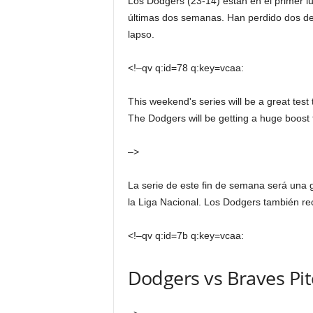
Los Dodgers (23-14) están en el primer lu
últimas dos semanas. Han perdido dos de 
lapso.
<!–qv q:id=78 q:key=vcaa:
This weekend's series will be a great tes
The Dodgers will be getting a huge boost t
–>
La serie de este fin de semana será una
la Liga Nacional. Los Dodgers también rec
<!–qv q:id=7b q:key=vcaa:
Dodgers vs Braves Pi