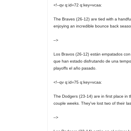
<!–qv q:id=72 q:key=vcaa:
The Braves (26-12) are tied with a handful
enjoying an incredible bounce back season 
–>
Los Bravos (26-12) están empatados con u
que han estado disfrutando de una tempo
playoffs el año pasado.
<!–qv q:id=75 q:key=vcaa:
The Dodgers (23-14) are in first place in 
couple weeks. They've lost two of their la
–>