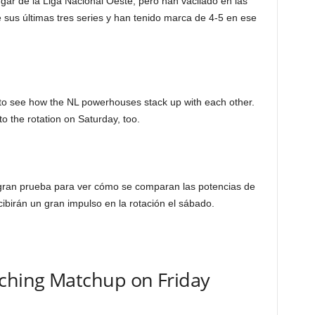
gar de la Liga Nacional Oeste, pero han vacilado en las
sus últimas tres series y han tenido marca de 4-5 en ese
t to see how the NL powerhouses stack up with each other.
o the rotation on Saturday, too.
 gran prueba para ver cómo se comparan las potencias de
ibirán un gran impulso en la rotación el sábado.
tching Matchup on Friday