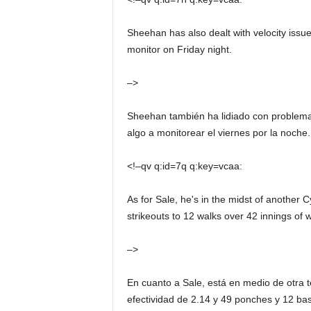
Sheehan has also dealt with velocity issu
monitor on Friday night.
–>
Sheehan también ha lidiado con problema
algo a monitorear el viernes por la noche.
<!–qv q:id=7q q:key=vcaa:
As for Sale, he's in the midst of another
strikeouts to 12 walks over 42 innings of 
–>
En cuanto a Sale, está en medio de otra 
efectividad de 2.14 y 49 ponches y 12 bas