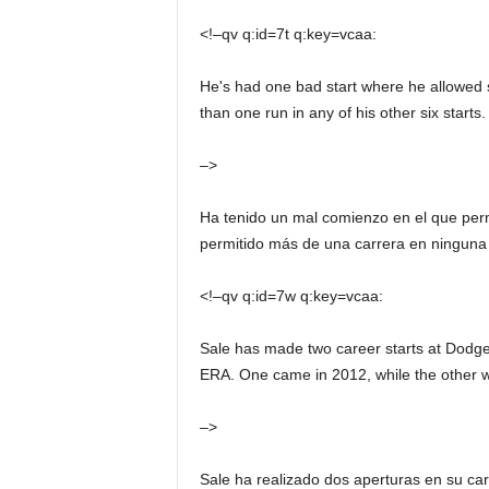
<!–qv q:id=7t q:key=vcaa:
He's had one bad start where he allowed s
than one run in any of his other six starts.
–>
Ha tenido un mal comienzo en el que permi
permitido más de una carrera en ninguna 
<!–qv q:id=7w q:key=vcaa:
Sale has made two career starts at Dodger
ERA. One came in 2012, while the other w
–>
Sale ha realizado dos aperturas en su ca