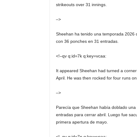
strikeouts over 31 innings.
–>
Sheehan ha tenido una temporada 2026 de 
con 36 ponches en 31 entradas.
<!–qv q:id=7k q:key=vcaa:
It appeared Sheehan had turned a corner a
April. He was then rocked for four runs on e
–>
Parecía que Sheehan había doblado una es
entradas para cerrar abril. Luego fue sac
primera apertura de mayo.
<!–qv q:id=7n q:key=vcaa: