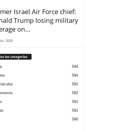
mer Israel Air Force chief:
ald Trump losing military
erage on...
to، 2026
as las categorías
a
594
tes
594
táculos
592
ronomía
592
o
591
ias
591
590