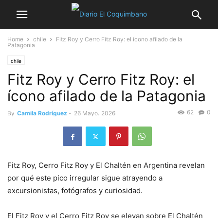
Home
chile
Fitz Roy y Cerro Fitz Roy: el ícono afilado de la
Patagonia
chile
Fitz Roy y Cerro Fitz Roy: el
ícono afilado de la Patagonia
62
0
By
Camila Rodríguez
-
26 Mayo، 2026
Fitz Roy, Cerro Fitz Roy y El Chaltén en Argentina revelan
por qué este pico irregular sigue atrayendo a
excursionistas, fotógrafos y curiosidad.
El Fitz Roy y el Cerro Fitz Roy se elevan sobre El Chaltén