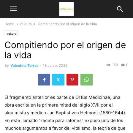
Home
cultura
Compitiendo por el origen de la vida
cultura
Compitiendo por el origen de
la vida
150
0
By
Valentina Torres
-
18 Junio، 2026
El fragmento anterior es parte de Ortus Medicinae, una
obra escrita en la primera mitad del siglo XVII por el
alquimista y médico Jan Baptist van Helmont (1580-1644).
En este llamado “receta para ratones” expuso uno de los
muchos argumentos a favor del vitalismo, la teoría de que