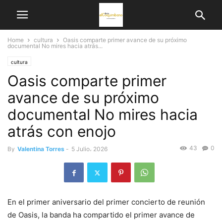
Home
cultura
Oasis comparte primer avance de su próximo
documental No mires hacia atrás...
cultura
Oasis comparte primer
avance de su próximo
documental No mires hacia
atrás con enojo
43
0
By
Valentina Torres
-
5 Julio، 2026
En el primer aniversario del primer concierto de reunión
de Oasis, la banda ha compartido el primer avance de