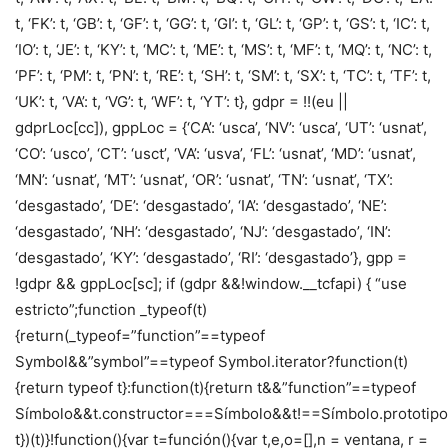
t, ‘FK’: t, ‘GB’: t, ‘GF’: t, ‘GG’: t, ‘GI’: t, ‘GL’: t, ‘GP’: t, ‘GS’: t, ‘IC’: t,
‘IO’: t, ‘JE’: t, ‘KY’: t, ‘MC’: t, ‘ME’: t, ‘MS’: t, ‘MF’: t, ‘MQ’: t, ‘NC’: t,
‘PF’: t, ‘PM’: t, ‘PN’: t, ‘RE’: t, ‘SH’: t, ‘SM’: t, ‘SX’: t, ‘TC’: t, ‘TF’: t,
‘UK’: t, ‘VA’: t, ‘VG’: t, ‘WF’: t, ‘YT’: t}, gdpr = !!(eu ||
gdprLoc[cc]), gppLoc = {‘CA’: ‘usca’, ‘NV’: ‘usca’, ‘UT’: ‘usnat’,
‘CO’: ‘usco’, ‘CT’: ‘usct’, ‘VA’: ‘usva’, ‘FL’: ‘usnat’, ‘MD’: ‘usnat’,
‘MN’: ‘usnat’, ‘MT’: ‘usnat’, ‘OR’: ‘usnat’, ‘TN’: ‘usnat’, ‘TX’:
‘desgastado’, ‘DE’: ‘desgastado’, ‘IA’: ‘desgastado’, ‘NE’:
‘desgastado’, ‘NH’: ‘desgastado’, ‘NJ’: ‘desgastado’, ‘IN’:
‘desgastado’, ‘KY’: ‘desgastado’, ‘RI’: ‘desgastado’}, gpp =
!gdpr && gppLoc[sc]; if (gdpr &&!window.__tcfapi) { “use
estricto”;function _typeof(t)
{return(_typeof=”function”==typeof
Symbol&&”symbol”==typeof Symbol.iterator?function(t)
{return typeof t}:function(t){return t&&”function”==typeof
Símbolo&&t.constructor===Símbolo&&t!==Símbolo.prototipo?
t})(t)}!function(){var t=función(){var t,e,o=[],n = ventana, r =