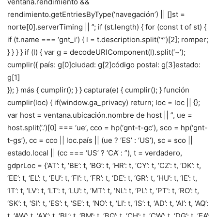
ventana.rendimiento &&
rendimiento.getEntriesByType(‘navegación’) || []st =
norte[0].serverTiming || ”; if (st.length) { for (const t of st) {
if (t.name === ‘gnt_i’) { l = t.description.split(‘*’)[2]; romper;
} } } } if (l) { var g = decodeURIComponent(l).split(‘~’);
cumplir({ país: g[0]ciudad: g[2]código postal: g[3]estado:
g[1]
}); } más { cumplir(); } } captura(e) { cumplir(); } función
cumplir(loc) { if(window.ga_privacy) return; loc = loc || {};
var host = ventana.ubicación.nombre de host || ”, ue =
host.split(‘.’)[0] === ‘ue’, cco = hp(‘gnt-t-gc’), sco = hp(‘gnt-
t-gs’), cc = cco || loc.país || (ue ? ‘ES’ : ‘US’), sc = sco ||
estado.local || (cc === ‘US’ ? ‘CA’ : ”), t = verdadero,
gdprLoc = {‘AT’: t, ‘BE’: t, ‘BG’: t, ‘HR’: t, ‘CY’: t, ‘CZ’: t, ‘DK’: t,
‘EE’: t, ‘EL’: t, ‘EU’: t, ‘FI’: t, ‘FR’: t, ‘DE’: t, ‘GR’: t, ‘HU’: t, ‘IE’: t,
‘IT’: t, ‘LV’: t, ‘LT’: t, ‘LU’: t, ‘MT’: t, ‘NL’: t, ‘PL’: t, ‘PT’: t, ‘RO’: t,
‘SK’: t, ‘SI’: t, ‘ES’: t, ‘SE’: t, ‘NO’: t, ‘LI’: t, ‘IS’: t, ‘AD’: t, ‘AI’: t, ‘AQ’:
t, ‘AW’: t, ‘AX’: t, ‘BL’: t, ‘BM’: t, ‘BQ’: t, ‘CH’: t, ‘CW’: t, ‘DG’: t, ‘EA’: