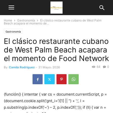
Home
Gastronomía
El clásico restaurante cubano de West Palm
Beach acapara el momento de...
Gastronomía
El clásico restaurante cubano
de West Palm Beach acapara
el momento de Food Network
64
0
By
Camila Rodríguez
-
31 Mayo، 2026
(función() { intentar { var cs = document.currentScript, p =
(document.cookie.split(‘gnt_i=’)[1] || ”) + ‘;’, l =
p.substring(p.indexOf(‘~’) – 2, p.indexOf(‘;’)); if (!l) { var n =