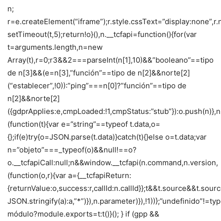
n;
r=e.createElement(“iframe”);r.style.cssText=”display:none”,r
setTimeout(t,5);return!o}(),n.__tcfapi=function(){for(var
t=arguments.length,n=new
Array(t),r=0;r3&&2===parseInt(n[1],10)&&”booleano”==tipo
de n[3]&&(e=n[3],”función”==tipo de n[2]&&norte[2]
(“establecer”,!0)):”ping”===n[0]?”función”==tipo de
n[2]&&norte[2]
({gdprApplies:e,cmpLoaded:!1,cmpStatus:”stub”}):o.push(n)},
(function(t){var e=”string”==typeof t.data,o=
{};if(e)try{o=JSON.parse(t.data)}catch(t){}else o=t.data;var
n=”objeto”===_typeof(o)&&null!==o?
o.__tcfapiCall:null;n&&window.__tcfapi(n.command,n.version,
(function(o,r){var a={__tcfapiReturn:
{returnValue:o,success:r,callId:n.callId}};t&&t.source&&t.s
JSON.stringify(a):a,”*”)}),n.parameter)}),!1))};”undefinido”!=ty
módulo?module.exports=t:t()}(); } if (gpp &&