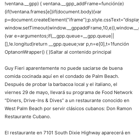
!ventana.__gpp) { ventana.__gpp_addFrame=función(e)
{if(!ventana.frames[e])if(document.body){var
p=document.createElement(“iframe”);p.style.cssText=”displ
window.setTimeout(window.__gppaddFrame,10,e)},window.__
{var e=argumentos;if(__gpp.queue=__gpp.queue||
[],!e.longitud)return __gpp.queue;var p,n=e[0],t=1función
OptanonWrapper() { }Saltar al contenido principal
Guy Fieri aparentemente no puede saciarse de buena
comida cocinada aquí en el condado de Palm Beach.
Después de probar la barbacoa local y el italiano, el
viernes 29 de mayo, llevará su programa de Food Network
“Diners, Drive-Ins & Dives” a un restaurante conocido en
West Palm Beach por servir clásicos cubanos: Don Ramon
Restaurante Cubano.
El restaurante en 7101 South Dixie Highway aparecerá en