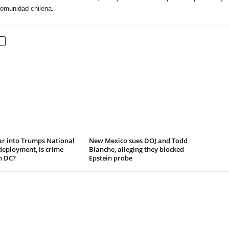
 comunidad chilena.
r into Trumps National
New Mexico sues DOJ and Todd
eployment, is crime
Blanche, alleging they blocked
n DC?
Epstein probe