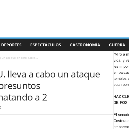
DEPORTES
ESPECTÁCULOS
GASTRONOMÍA
GUERRA
“Miro a m
o un ataque en otro barco...
vida, y v
les impor
U. lleva a cabo un ataque
embarcac
terribles
 presuntos
sean per
 matando a 2
HAZ CLI
DE FOX
0
El senado
Costera q
embarcac