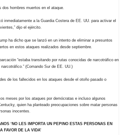
s dos hombres muertos en el ataque.
ó inmediatamente a la Guardia Costera de EE. UU. para activar el
ntes,” dijo el ejército.
rump ha dicho que se lanzó en un intento de eliminar a presuntos
ertos en estos ataques realizados desde septiembre.
mbarcación “estaba transitando por rutas conocidas de narcotráfico en
narcotráfico.”
(Comando Sur de EE. UU.)
des de los fallecidos en los ataques desde el otoño pasado o
mos meses por los ataques por demócratas e incluso algunos
 Kentucky, quien ha planteado preocupaciones sobre matar personas
ersonas inocentes.
NOS ‘NO LES IMPORTA UN PEPINO ESTAS PERSONAS EN
A FAVOR DE LA VIDA’