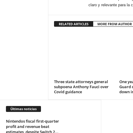
claro y relevante para la
RELATED ARTICLES
MORE FROM AUTHOR
Three state attorneys general
One yea
subpoena Anthony Fauci over
Guard d
Covid guidance
down i
Últimas noticias
Nintendos fiscal first-quarter
profit and revenue beat
estimates, despite Switch 2...