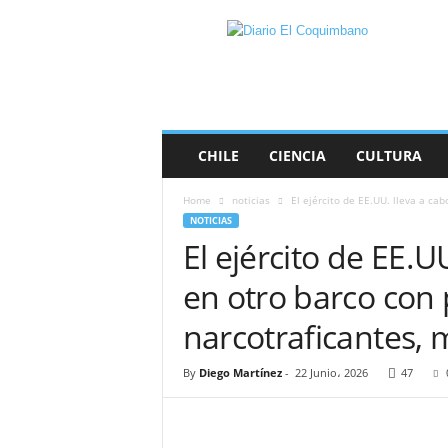
D
i
a
r
i
o
E
CHILE
CIENCIA
CULTURA
l
C
Home
noticias
El ejército de EE.UU. lleva a cab
o
NOTICIAS
q
El ejército de EE.U
u
i
en otro barco con
m
b
narcotraficantes,
a
n
By
Diego Martínez
-
22 Junio، 2026
47
o