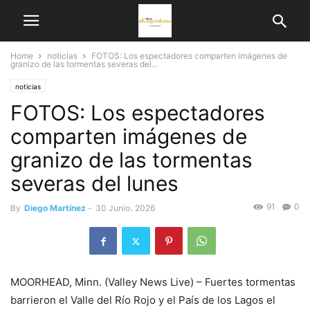
Home
noticias
FOTOS: Los espectadores comparten imágenes de
granizo de las tormentas severas del...
noticias
FOTOS: Los espectadores
comparten imágenes de
granizo de las tormentas
severas del lunes
91
0
By
Diego Martínez
-
30 Junio، 2026
MOORHEAD, Minn. (Valley News Live) – Fuertes tormentas
barrieron el Valle del Río Rojo y el País de los Lagos el