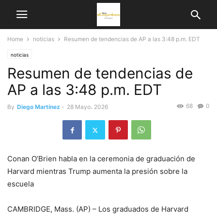
Home
noticias
Resumen de tendencias de AP a las 3:48 p.m. EDT
noticias
Resumen de tendencias de
AP a las 3:48 p.m. EDT
68
0
By
Diego Martínez
-
28 Mayo، 2026
Conan O’Brien habla en la ceremonia de graduación de
Harvard mientras Trump aumenta la presión sobre la
escuela
CAMBRIDGE, Mass. (AP) – Los graduados de Harvard