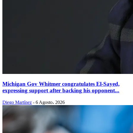
Michigan Gov Whitmer congratulates El-Sayed,
expressing support after backing his opponent...
Diego Martínez
-
6 Agosto، 2026