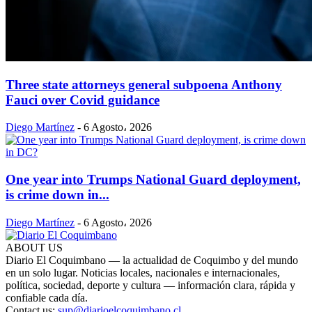
Three state attorneys general subpoena Anthony
Fauci over Covid guidance
Diego Martínez
-
6 Agosto، 2026
One year into Trumps National Guard deployment,
is crime down in...
Diego Martínez
-
6 Agosto، 2026
ABOUT US
Diario El Coquimbano — la actualidad de Coquimbo y del mundo
en un solo lugar. Noticias locales, nacionales e internacionales,
política, sociedad, deporte y cultura — información clara, rápida y
confiable cada día.
Contact us:
sup@diarioelcoquimbano.cl