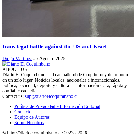
Irans legal battle against the US and Israel
Diego Martínez
-
5 Agosto، 2026
ABOUT US
Diario El Coquimbano — la actualidad de Coquimbo y del mundo
en un solo lugar. Noticias locales, nacionales e internacionales,
política, sociedad, deporte y cultura — información clara, rápida y
confiable cada día.
Contact us:
sup@diarioelcoquimbano.cl
Política de Privacidad e Información Editorial
Contacto
Equipo de Autores
Sobre Nosotros
© https://diarioelcoquimbano.cl/ 2023 - 2026