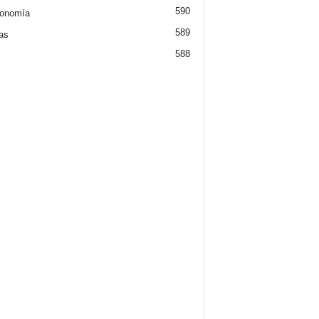
590
ronomía
589
ias
588