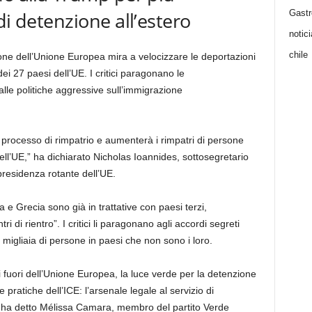
Gast
di detenzione all’estero
notic
chile
ione dell’Unione Europea mira a velocizzare le deportazioni
dei 27 paesi dell’UE. I critici paragonano le
lle politiche aggressive sull’immigrazione
processo di rimpatrio e aumenterà i rimpatri di persone
ell’UE,” ha dichiarato Nicholas Ioannides, sottosegretario
presidenza rotante dell’UE.
e Grecia sono già in trattative con paesi terzi,
ri di rientro”. I critici li paragonano agli accordi segreti
migliaia di persone in paesi che non sono i loro.
di fuori dell’Unione Europea, la luce verde per la detenzione
le pratiche dell’ICE: l’arsenale legale al servizio di
 ha detto Mélissa Camara, membro del partito Verde