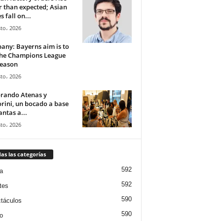
r than expected; Asian
s fall on...
to، 2026
ny: Bayerns aim is to
the Champions League
season
to، 2026
orando Atenas y
rini, un bocado a base
antas a...
to، 2026
as las categorías
592
a
592
tes
590
táculos
590
o