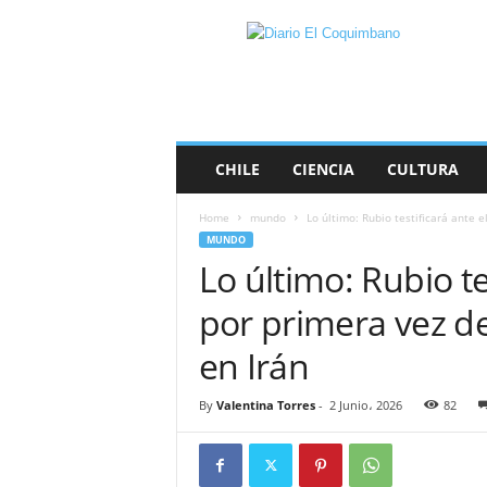
D
i
a
r
i
o
E
CHILE
CIENCIA
CULTURA
l
C
Home
mundo
Lo último: Rubio testificará ante e
o
MUNDO
q
Lo último: Rubio te
u
i
por primera vez de
m
b
en Irán
a
n
By
Valentina Torres
-
2 Junio، 2026
82
o