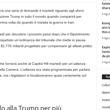
faste
share
erà una serie di domande il martedì riguardo agli sforzi
6 Agos
strazione Trump in tutto il mondo quando comparirà per
prima volta da quando è iniziata la guerra in Iran.
Kompa
win 
this 
tedì per discutere i prossimi passi dopo che il Dipartimento
6 Agos
rispettato un’ordinanza del tribunale che mette in pausa
 $1,776 miliardi progettato per compensare gli alleati politici
Expl
Santo
de pl
6 Agos
he tornerà anche al Capitol Hill martedì per un’udienza
della Camera. L’udienza era stata programmata per parlare
ia, ma i legislatori si focalizzeranno quasi certamente sul
Tod
cultur
depor
espec
do alla Trump per più
mund