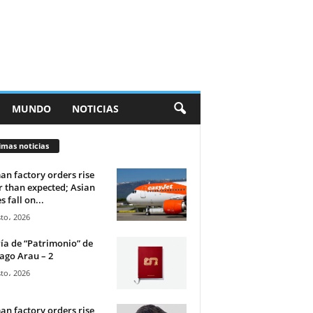
MUNDO
NOTICIAS
imas noticias
n factory orders rise
r than expected; Asian
s fall on...
to، 2026
ía de “Patrimonio” de
ago Arau – 2
to، 2026
n factory orders rise