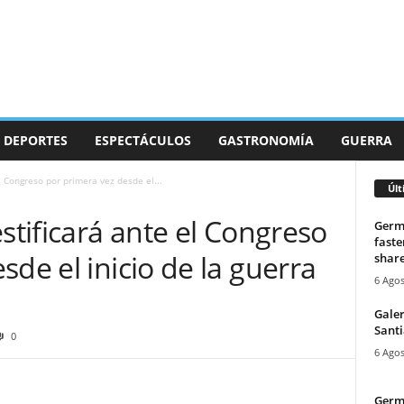
DEPORTES
ESPECTÁCULOS
GASTRONOMÍA
GUERRA
l Congreso por primera vez desde el...
Últ
stificará ante el Congreso
Germa
faste
sde el inicio de la guerra
share
6 Agos
Galer
Santi
0
6 Agos
Germa