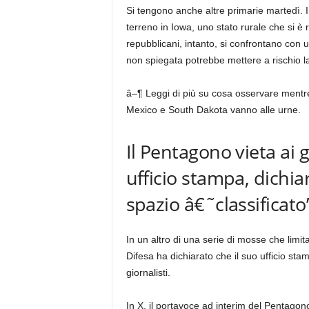
Si tengono anche altre primarie martedì. I
terreno in Iowa, uno stato rurale che si è r
repubblicani, intanto, si confrontano co
non spiegata potrebbe mettere a rischio l
â–¶ Leggi di più su cosa osservare mentre
Mexico e South Dakota vanno alle urne.
Il Pentagono vieta ai g
ufficio stampa, dichi
spazio â€˜classificato
In un altro di una serie di mosse che limi
Difesa ha dichiarato che il suo ufficio sta
giornalisti.
In X, il portavoce ad interim del Pentago