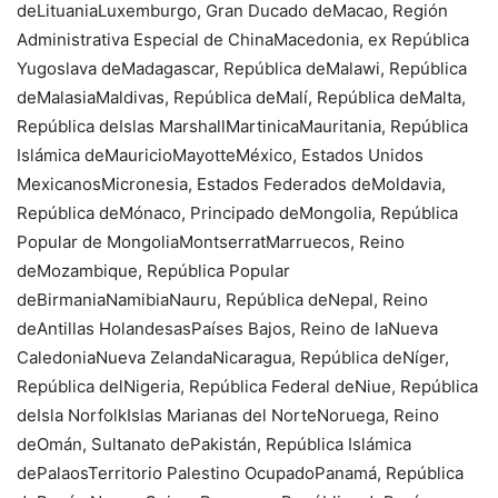
deLituaniaLuxemburgo, Gran Ducado deMacao, Región
Administrativa Especial de ChinaMacedonia, ex República
Yugoslava deMadagascar, República deMalawi, República
deMalasiaMaldivas, República deMalí, República deMalta,
República deIslas MarshallMartinicaMauritania, República
Islámica deMauricioMayotteMéxico, Estados Unidos
MexicanosMicronesia, Estados Federados deMoldavia,
República deMónaco, Principado deMongolia, República
Popular de MongoliaMontserratMarruecos, Reino
deMozambique, República Popular
deBirmaniaNamibiaNauru, República deNepal, Reino
deAntillas HolandesasPaíses Bajos, Reino de laNueva
CaledoniaNueva ZelandaNicaragua, República deNíger,
República delNigeria, República Federal deNiue, República
deIsla NorfolkIslas Marianas del NorteNoruega, Reino
deOmán, Sultanato dePakistán, República Islámica
dePalaosTerritorio Palestino OcupadoPanamá, República