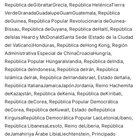
República deGibraltarGrecia, República HelénicaTierra
VerdeGranadaGuadalupeGuamGuatemala, República
deGuinea, República Popular Revolucionaria deGuinea-
Bissau, República deGuyana, República deHaití, República
deIslas Heard y McDonaldSanta Sede (Estado de la Ciudad
del Vaticano)Honduras, República deHong Kong, Región
Administrativa Especial de ChinaCroaciaHungría,
República Popular HúngaraIslandia, República deIndia,
República deIndonesia, República deIrán, República
Islámica deIrak, República deIrlandaIsrael, Estado deItalia,
República ItalianaJamaicaJapónJordania, Reino Hachemita
deKazajstán, República deKenia, República deKiribati,
República deCorea, República Popular Democrática
deCorea, República deKuwait, Estado deRepública
KirguisaRepública Democrática Popular LaoLetoniaLíbano,
República LibanesaLesoto, Reino deLiberia, República
deJamahiriya Árabe LibiaLiechtenstein, Principado