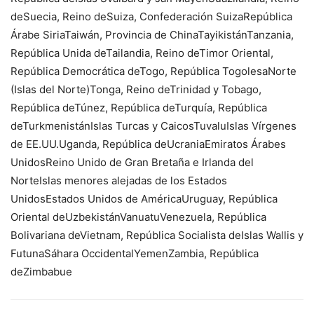
deSuecia, Reino deSuiza, Confederación SuizaRepública
Árabe SiriaTaiwán, Provincia de ChinaTayikistánTanzania,
República Unida deTailandia, Reino deTimor Oriental,
República Democrática deTogo, República TogolesaNorte
(Islas del Norte)Tonga, Reino deTrinidad y Tobago,
República deTúnez, República deTurquía, República
deTurkmenistánIslas Turcas y CaicosTuvaluIslas Vírgenes
de EE.UU.Uganda, República deUcraniaEmiratos Árabes
UnidosReino Unido de Gran Bretaña e Irlanda del
NorteIslas menores alejadas de los Estados
UnidosEstados Unidos de AméricaUruguay, República
Oriental deUzbekistánVanuatuVenezuela, República
Bolivariana deVietnam, República Socialista deIslas Wallis y
FutunaSáhara OccidentalYemenZambia, República
deZimbabue