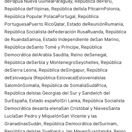
dePapúa Nueva GuineaParaguay, República dePerú,
República deFilipinas, República delIsla PitcairnPolonia,
República Popular PolacaPortugal, República
PortuguesaPuerto RicoQatar, Estado deReuniónRumania,
República Socialista deFederación RusaRuanda, República
de RuandaSamoa, Estado Independiente deSan Marino,
República deSanto Tomé y Príncipe, República
Democrática delArabia Saudita, Reino deSenegal,
República deSerbia y MontenegroSeychelles, República
deSierra Leona, República deSingapur, República
deEslovaquia (República Eslovaca)EsloveniaIslas
SalomónSomalia, República de SomaliaSudáfrica,
República deIslas Georgias del Sur y Sandwich del
SurEspaña, Estado españolSri Lanka, República Socialista
Democrática desanta elenaSan Cristóbal y NievesSanta
LucíaSan Pedro y MiquelónSan Vicente y las
GranadinasSudán, República Democrática delSurinam,
República deIslas Svalbard y Jan MayenSuazilandia, Reino