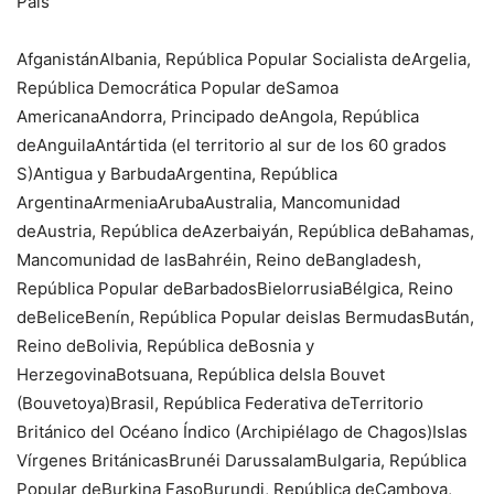
País
AfganistánAlbania, República Popular Socialista deArgelia,
República Democrática Popular deSamoa
AmericanaAndorra, Principado deAngola, República
deAnguilaAntártida (el territorio al sur de los 60 grados
S)Antigua y BarbudaArgentina, República
ArgentinaArmeniaArubaAustralia, Mancomunidad
deAustria, República deAzerbaiyán, República deBahamas,
Mancomunidad de lasBahréin, Reino deBangladesh,
República Popular deBarbadosBielorrusiaBélgica, Reino
deBeliceBenín, República Popular deislas BermudasBután,
Reino deBolivia, República deBosnia y
HerzegovinaBotsuana, República deIsla Bouvet
(Bouvetoya)Brasil, República Federativa deTerritorio
Británico del Océano Índico (Archipiélago de Chagos)Islas
Vírgenes BritánicasBrunéi DarussalamBulgaria, República
Popular deBurkina FasoBurundi, República deCamboya,