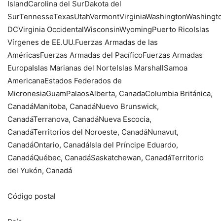
IslandCarolina del SurDakota del
SurTennesseTexasUtahVermontVirginiaWashingtonWashingt
DCVirginia OccidentalWisconsinWyomingPuerto RicoIslas
Vírgenes de EE.UU.Fuerzas Armadas de las
AméricasFuerzas Armadas del PacíficoFuerzas Armadas
EuropaIslas Marianas del NorteIslas MarshallSamoa
AmericanaEstados Federados de
MicronesiaGuamPalaosAlberta, CanadaColumbia Británica,
CanadáManitoba, CanadáNuevo Brunswick,
CanadáTerranova, CanadáNueva Escocia,
CanadáTerritorios del Noroeste, CanadáNunavut,
CanadáOntario, CanadáIsla del Príncipe Eduardo,
CanadáQuébec, CanadáSaskatchewan, CanadáTerritorio
del Yukón, Canadá
Código postal