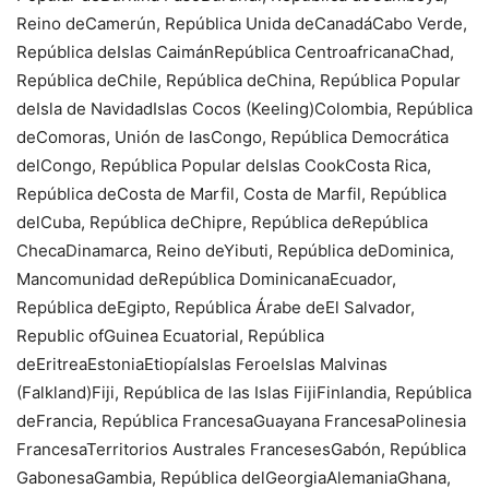
Reino deCamerún, República Unida deCanadáCabo Verde,
República deIslas CaimánRepública CentroafricanaChad,
República deChile, República deChina, República Popular
deIsla de NavidadIslas Cocos (Keeling)Colombia, República
deComoras, Unión de lasCongo, República Democrática
delCongo, República Popular deIslas CookCosta Rica,
República deCosta de Marfil, Costa de Marfil, República
delCuba, República deChipre, República deRepública
ChecaDinamarca, Reino deYibuti, República deDominica,
Mancomunidad deRepública DominicanaEcuador,
República deEgipto, República Árabe deEl Salvador,
Republic ofGuinea Ecuatorial, República
deEritreaEstoniaEtiopíaIslas FeroeIslas Malvinas
(Falkland)Fiji, República de las Islas FijiFinlandia, República
deFrancia, República FrancesaGuayana FrancesaPolinesia
FrancesaTerritorios Australes FrancesesGabón, República
GabonesaGambia, República delGeorgiaAlemaniaGhana,