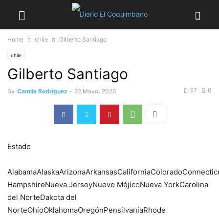
Home
chile
Gilberto Santiago
chile
Gilberto Santiago
57
0
By
Camila Rodríguez
-
22 Mayo، 2026
Estado
AlabamaAlaskaArizonaArkansasCaliforniaColoradoConnecti
HampshireNueva JerseyNuevo MéjicoNueva YorkCarolina
del NorteDakota del
NorteOhioOklahomaOregónPensilvaniaRhode