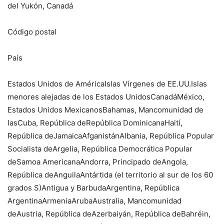
del Yukón, Canadá
Código postal
País
Estados Unidos de AméricaIslas Vírgenes de EE.UU.Islas
menores alejadas de los Estados UnidosCanadáMéxico,
Estados Unidos MexicanosBahamas, Mancomunidad de
lasCuba, República deRepública DominicanaHaití,
República deJamaicaAfganistánAlbania, República Popular
Socialista deArgelia, República Democrática Popular
deSamoa AmericanaAndorra, Principado deAngola,
República deAnguilaAntártida (el territorio al sur de los 60
grados S)Antigua y BarbudaArgentina, República
ArgentinaArmeniaArubaAustralia, Mancomunidad
deAustria, República deAzerbaiyán, República deBahréin,