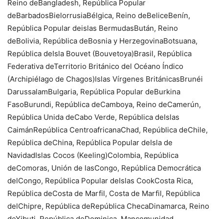
Reino deBangladesh, República Popular
deBarbadosBielorrusiaBélgica, Reino deBeliceBenín,
República Popular deislas BermudasBután, Reino
deBolivia, República deBosnia y HerzegovinaBotsuana,
República deIsla Bouvet (Bouvetoya)Brasil, República
Federativa deTerritorio Británico del Océano Índico
(Archipiélago de Chagos)Islas Vírgenes BritánicasBrunéi
DarussalamBulgaria, República Popular deBurkina
FasoBurundi, República deCamboya, Reino deCamerún,
República Unida deCabo Verde, República deIslas
CaimánRepública CentroafricanaChad, República deChile,
República deChina, República Popular deIsla de
NavidadIslas Cocos (Keeling)Colombia, República
deComoras, Unión de lasCongo, República Democrática
delCongo, República Popular deIslas CookCosta Rica,
República deCosta de Marfil, Costa de Marfil, República
delChipre, República deRepública ChecaDinamarca, Reino
deYibuti, República deDominica, Mancomunidad