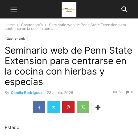
Home
Gastronomía
Seminario web de Penn State Extension para
centrarse en la cocina con...
Gastronomía
Seminario web de Penn State
Extension para centrarse en
la cocina con hierbas y
especias
51
0
By
Camila Rodríguez
-
23 Junio، 2026
Estado