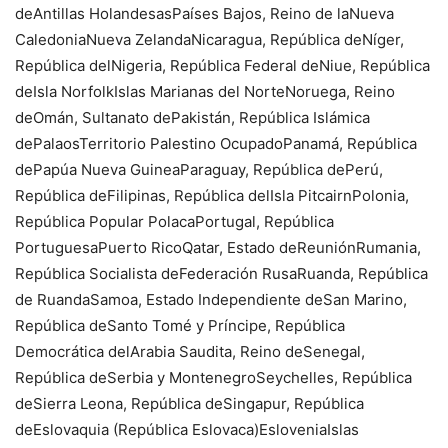
deAntillas HolandesasPaíses Bajos, Reino de laNueva
CaledoniaNueva ZelandaNicaragua, República deNíger,
República delNigeria, República Federal deNiue, República
deIsla NorfolkIslas Marianas del NorteNoruega, Reino
deOmán, Sultanato dePakistán, República Islámica
dePalaosTerritorio Palestino OcupadoPanamá, República
dePapúa Nueva GuineaParaguay, República dePerú,
República deFilipinas, República delIsla PitcairnPolonia,
República Popular PolacaPortugal, República
PortuguesaPuerto RicoQatar, Estado deReuniónRumania,
República Socialista deFederación RusaRuanda, República
de RuandaSamoa, Estado Independiente deSan Marino,
República deSanto Tomé y Príncipe, República
Democrática delArabia Saudita, Reino deSenegal,
República deSerbia y MontenegroSeychelles, República
deSierra Leona, República deSingapur, República
deEslovaquia (República Eslovaca)EsloveniaIslas