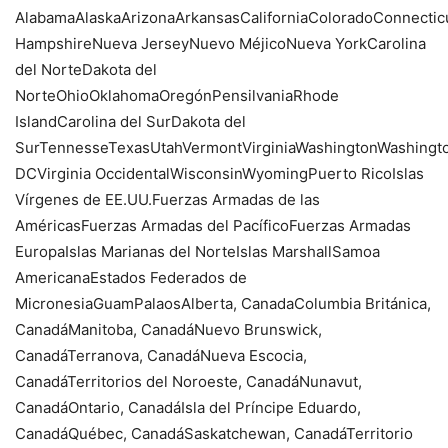
AlabamaAlaskaArizonaArkansasCaliforniaColoradoConnecti
HampshireNueva JerseyNuevo MéjicoNueva YorkCarolina
del NorteDakota del
NorteOhioOklahomaOregónPensilvaniaRhode
IslandCarolina del SurDakota del
SurTennesseTexasUtahVermontVirginiaWashingtonWashingt
DCVirginia OccidentalWisconsinWyomingPuerto RicoIslas
Vírgenes de EE.UU.Fuerzas Armadas de las
AméricasFuerzas Armadas del PacíficoFuerzas Armadas
EuropaIslas Marianas del NorteIslas MarshallSamoa
AmericanaEstados Federados de
MicronesiaGuamPalaosAlberta, CanadaColumbia Británica,
CanadáManitoba, CanadáNuevo Brunswick,
CanadáTerranova, CanadáNueva Escocia,
CanadáTerritorios del Noroeste, CanadáNunavut,
CanadáOntario, CanadáIsla del Príncipe Eduardo,
CanadáQuébec, CanadáSaskatchewan, CanadáTerritorio