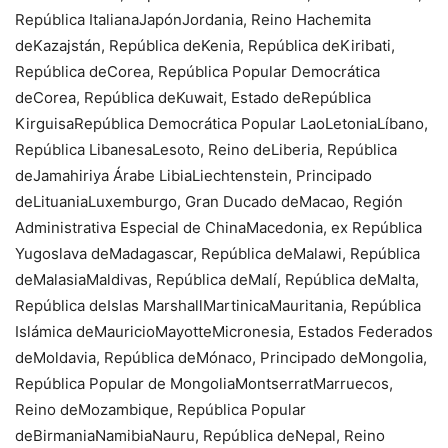
República ItalianaJapónJordania, Reino Hachemita
deKazajstán, República deKenia, República deKiribati,
República deCorea, República Popular Democrática
deCorea, República deKuwait, Estado deRepública
KirguisaRepública Democrática Popular LaoLetoniaLíbano,
República LibanesaLesoto, Reino deLiberia, República
deJamahiriya Árabe LibiaLiechtenstein, Principado
deLituaniaLuxemburgo, Gran Ducado deMacao, Región
Administrativa Especial de ChinaMacedonia, ex República
Yugoslava deMadagascar, República deMalawi, República
deMalasiaMaldivas, República deMalí, República deMalta,
República deIslas MarshallMartinicaMauritania, República
Islámica deMauricioMayotteMicronesia, Estados Federados
deMoldavia, República deMónaco, Principado deMongolia,
República Popular de MongoliaMontserratMarruecos,
Reino deMozambique, República Popular
deBirmaniaNamibiaNauru, República deNepal, Reino