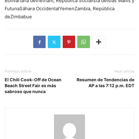
Bolivariana deVietnam, República Socialista deIslas Wallis y
FutunaSáhara OccidentalYemenZambia, República
deZimbabue
Previous article
Next article
El Chili Cook-Off de Ocean
Resumen de Tendencias de
Beach Street Fair es más
AP a las 7:12 p.m. EDT
sabroso que nunca