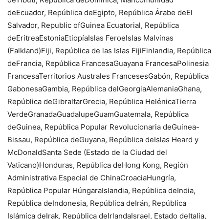
deEcuador, República deEgipto, República Árabe deEl
Salvador, Republic ofGuinea Ecuatorial, República
deEritreaEstoniaEtiopíaIslas FeroeIslas Malvinas
(Falkland)Fiji, República de las Islas FijiFinlandia, República
deFrancia, República FrancesaGuayana FrancesaPolinesia
FrancesaTerritorios Australes FrancesesGabón, República
GabonesaGambia, República delGeorgiaAlemaniaGhana,
República deGibraltarGrecia, República HelénicaTierra
VerdeGranadaGuadalupeGuamGuatemala, República
deGuinea, República Popular Revolucionaria deGuinea-
Bissau, República deGuyana, República deIslas Heard y
McDonaldSanta Sede (Estado de la Ciudad del
Vaticano)Honduras, República deHong Kong, Región
Administrativa Especial de ChinaCroaciaHungría,
República Popular HúngaraIslandia, República deIndia,
República deIndonesia, República deIrán, República
Islámica deIrak, República deIrlandaIsrael, Estado deItalia,