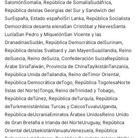
SalomónSomalia, República de SomaliaSudáfrica,
República deIslas Georgias del Sur y Sandwich del
SurEspaña, Estado españolSri Lanka, República Socialista
Democrática desanta elenaSan Cristóbal y NievesSanta
LucíaSan Pedro y MiquelónSan Vicente y las
GranadinasSudán, República Democrática delSurinam,
República deIslas Svalbard y Jan MayenSuazilandia, Reino
deSuecia, Reino deSuiza, Confederación SuizaRepública
Árabe SiriaTaiwán, Provincia de ChinaTayikistánTanzania,
República Unida deTailandia, Reino deTimor Oriental,
República Democrática deTogo, República TogolesaNorte
(Islas del Norte)Tonga, Reino deTrinidad y Tobago,
República deTúnez, República deTurquía, República
deTurkmenistánIslas Turcas y CaicosTuvaluUganda,
República deUcraniaEmiratos Árabes UnidosReino Unido
de Gran Bretaña e Irlanda del NorteUruguay, República
Oriental deUzbekistánVanuatuVenezuela, República