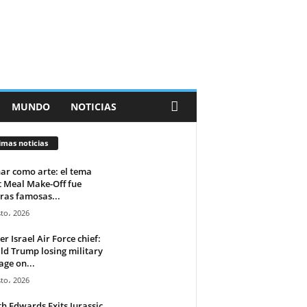
MUNDO
NOTICIAS
imas noticias
ar como arte: el tema
 Meal Make-Off fue
ras famosas...
to، 2026
r Israel Air Force chief:
d Trump losing military
age on...
to، 2026
h Edwards Exits Jurassic