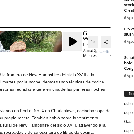
World
Creat
6 Agos
IRS w
slush
6 Agos
Senat
hold 
Cong
 la frontera de New Hampshire del siglo XVIII a la
6 Agos
 el martes por la noche, demostrando técnicas de cocina
ersonas reunidas afuera en una de las primeras noches
Tod
cultur
iendo en Fort at No. 4 en Charlestown, cocinaba sopa de
depor
su propia receta. También habló sobre la vestimenta
Gast
na rural de New Hampshire del siglo XVIII, atrayendo a la
espec
s recreadas y de su escritura de libros de cocina.