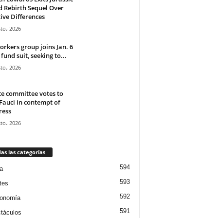
 Rebirth Sequel Over
ive Differences
to، 2026
orkers group joins Jan. 6
 fund suit, seeking to...
to، 2026
e committee votes to
Fauci in contempt of
ress
to، 2026
as las categorías
594
a
593
tes
592
ronomía
591
táculos