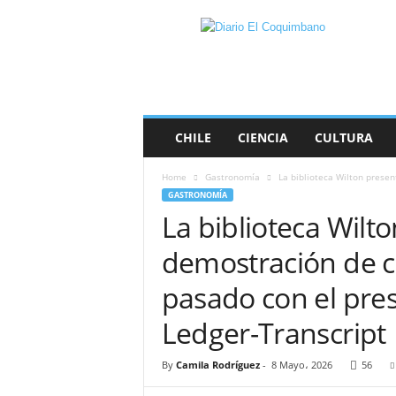
D
i
a
r
i
o
E
CHILE
CIENCIA
CULTURA
l
C
Home
Gastronomía
La biblioteca Wilton presen
o
GASTRONOMÍA
q
La biblioteca Wilt
u
i
demostración de co
m
b
pasado con el pr
a
n
Ledger-Transcript
o
By
Camila Rodríguez
-
8 Mayo، 2026
56