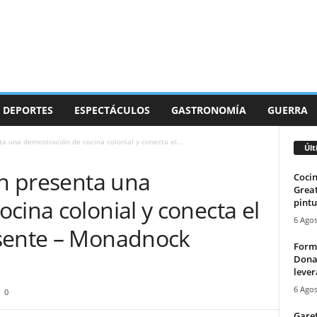
DEPORTES
ESPECTÁCULOS
GASTRONOMÍA
GUERRA
ta una demostración de cocina colonial y conecta el...
Últ
on presenta una
Cocin
Great
cina colonial y conecta el
pintu
6 Agos
esente – Monadnock
Forme
Donal
lever
6 Agos
0
Garet