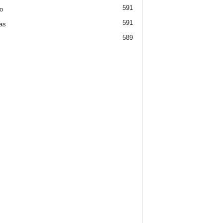
591
o
591
ias
589