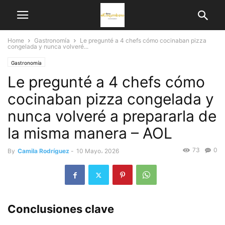
Home
Gastronomía
Le pregunté a 4 chefs cómo cocinaban pizza
congelada y nunca volveré...
Gastronomía
Le pregunté a 4 chefs cómo
cocinaban pizza congelada y
nunca volveré a prepararla de
la misma manera – AOL
73
0
By
Camila Rodríguez
-
10 Mayo، 2026
Conclusiones clave