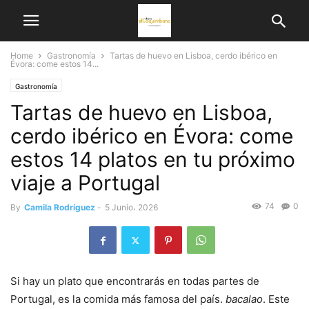
Home
Gastronomía
Tartas de huevo en Lisboa, cerdo ibérico en
Évora: come estos 14...
Gastronomía
Tartas de huevo en Lisboa,
cerdo ibérico en Évora: come
estos 14 platos en tu próximo
viaje a Portugal
74
0
By
Camila Rodríguez
-
5 Junio، 2026
Si hay un plato que encontrarás en todas partes de
Portugal, es la comida más famosa del país.
bacalao
. Este