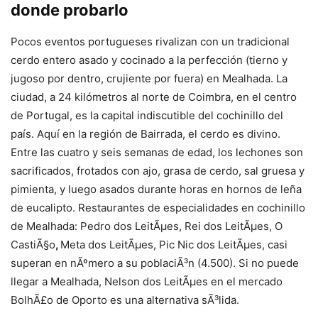
donde probarlo
Pocos eventos portugueses rivalizan con un tradicional
cerdo entero asado y cocinado a la perfección (tierno y
jugoso por dentro, crujiente por fuera) en Mealhada. La
ciudad, a 24 kilómetros al norte de Coimbra, en el centro
de Portugal, es la capital indiscutible del cochinillo del
país. Aquí en la región de Bairrada, el cerdo es divino.
Entre las cuatro y seis semanas de edad, los lechones son
sacrificados, frotados con ajo, grasa de cerdo, sal gruesa y
pimienta, y luego asados ​​durante horas en hornos de leña
de eucalipto. Restaurantes de especialidades en cochinillo
de Mealhada: Pedro dos LeitÃμes, Rei dos LeitÃμes, O
CastiÃ§o
,
Meta dos LeitÃμes, Pic Nic dos LeitÃμes, casi
superan en nÃºmero a su poblaciÃ³n (4.500). Si no puede
llegar a Mealhada, Nelson dos LeitÃμes en el mercado
BolhÃ£o de Oporto es una alternativa sÃ³lida.