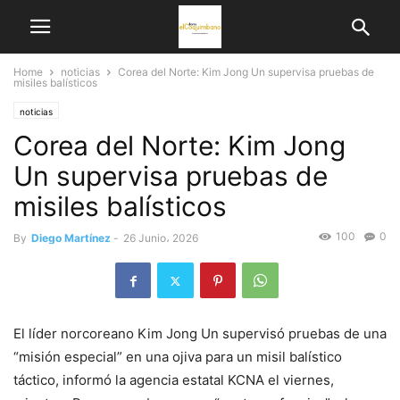
Home
noticias
Corea del Norte: Kim Jong Un supervisa pruebas de
misiles balísticos
noticias
Corea del Norte: Kim Jong
Un supervisa pruebas de
misiles balísticos
100
0
By
Diego Martínez
-
26 Junio، 2026
El líder norcoreano Kim Jong Un supervisó pruebas de una
“misión especial” en una ojiva para un misil balístico
táctico, informó la agencia estatal KCNA el viernes,