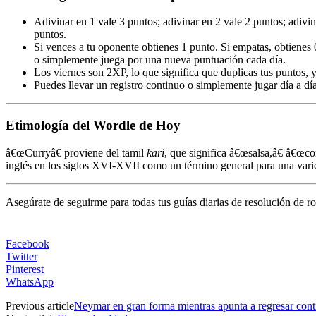
Adivinar en 1 vale 3 puntos; adivinar en 2 vale 2 puntos; adivina
puntos.
Si vences a tu oponente obtienes 1 punto. Si empatas, obtienes 
o simplemente juega por una nueva puntuación cada día.
Los viernes son 2XP, lo que significa que duplicas tus puntos, y
Puedes llevar un registro continuo o simplemente jugar día a día
Etimología del Wordle de Hoy
â€œCurryâ€ proviene del tamil
kari
, que significa â€œsalsa,â€ â€œc
inglés en los siglos XVI-XVII como un término general para una varie
Asegúrate de seguirme para todas tus guías diarias de resolución de ro
Facebook
Twitter
Pinterest
WhatsApp
Previous article
Neymar en gran forma mientras apunta a regresar contr