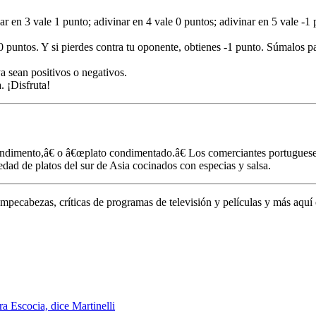
r en 3 vale 1 punto; adivinar en 4 vale 0 puntos; adivinar en 5 vale -1 
0 puntos. Y si pierdes contra tu oponente, obtienes -1 punto. Súmalos p
a sean positivos o negativos.
. ¡Disfruta!
ondimento,â€ o â€œplato condimentado.â€ Los comerciantes portugueses
dad de platos del sur de Asia cocinados con especias y salsa.
mpecabezas, críticas de programas de televisión y películas y más aquí 
a Escocia, dice Martinelli