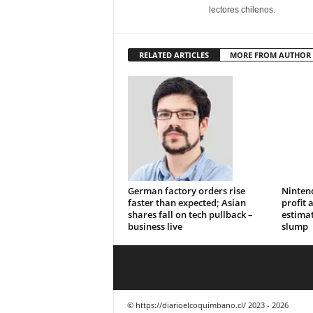
lectores chilenos.
RELATED ARTICLES
MORE FROM AUTHOR
German factory orders rise
Nintend
faster than expected; Asian
profit 
shares fall on tech pullback –
estimat
business live
slump
© https://diarioelcoquimbano.cl/ 2023 - 2026