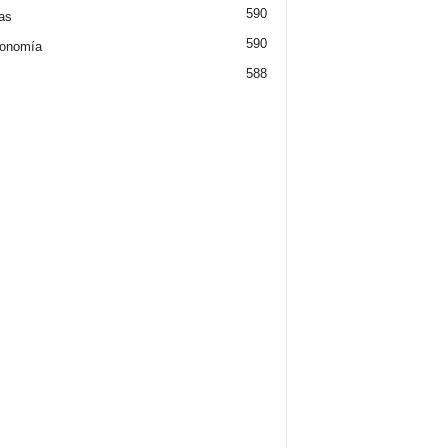
590
ias
590
ronomía
588