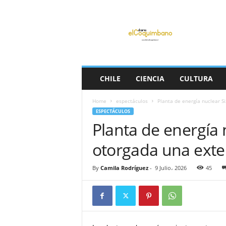
D
i
a
r
i
o
E
CHILE
CIENCIA
CULTURA
l
C
Home
espectáculos
Planta de energía nuclear Si
o
ESPECTÁCULOS
q
Planta de energía 
u
i
otorgada una exte
m
b
a
By
Camila Rodríguez
-
9 Julio، 2026
45
n
o