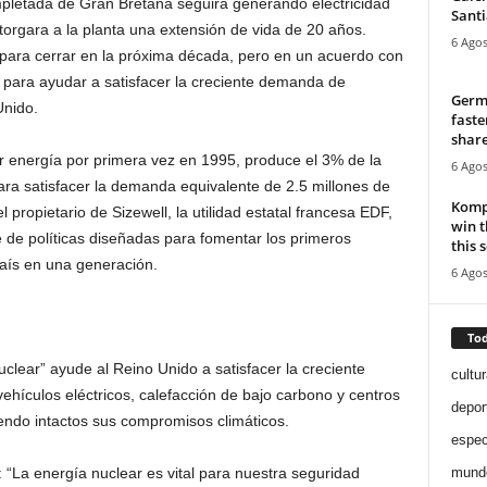
pletada de Gran Bretaña seguirá generando electricidad
Santi
orgara a la planta una extensión de vida de 20 años.
6 Agos
para cerrar en la próxima década, pero en un acuerdo con
s para ayudar a satisfacer la creciente demanda de
Germa
Unido.
faste
share
 energía por primera vez en 1995, produce el 3% de la
6 Agos
para satisfacer la demanda equivalente de 2.5 millones de
Kompa
 propietario de Sizewell, la utilidad estatal francesa EDF,
win 
e de políticas diseñadas para fomentar los primeros
this 
aís en una generación.
6 Agos
Tod
uclear” ayude al Reino Unido a satisfacer la creciente
cultur
vehículos eléctricos, calefacción de bajo carbono y centros
depor
niendo intactos sus compromisos climáticos.
espec
mund
o: “La energía nuclear es vital para nuestra seguridad