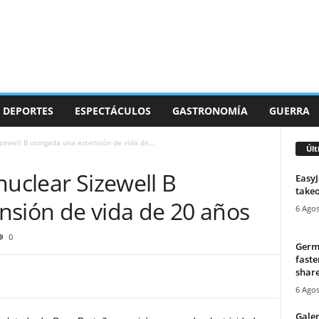
DEPORTES
ESPECTÁCULOS
GASTRONOMÍA
GUERRA
zewell B otorgada una extensión de vida de...
Últ
nuclear Sizewell B
EasyJ
takeo
nsión de vida de 20 años
6 Agos
0
Germa
faste
share
6 Agos
Galer