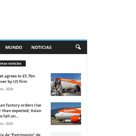
MUNDO
NOTICIAS
imas noticias
et agrees to £5.7bn
ver by US firm
to، 2026
n factory orders rise
r than expected; Asian
s fall on...
to، 2026
ía de “Patrimonio” de