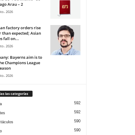
ago Arau – 2
to، 2026
n factory orders rise
r than expected; Asian
s fall on...
to، 2026
ny: Bayerns aim is to
the Champions League
season
to، 2026
as las categorías
592
a
592
tes
590
táculos
590
o