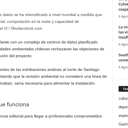
Culve
cuaja
e datos se ha intensificado a nivel mundial a medida que
6 Agos
cial, computación en la nube y capacidad de
La co
l Vi / Shutterstock.com
las v
insuf
nte con un complejo de centros de datos planificado
6 Agos
idades ambientales chilenas rechazaran las objeciones de
South
ción del proyecto.
comm
6 Agos
entes de las estribaciones andinas al norte de Santiago
ntando que la revisión ambiental no consideró una línea de
rmaban, sería necesaria para alimentar la instalación.
Tod
cultur
ue funciona
depor
espec
ncia editorial para llegar a profesionales comprometidos
Gast