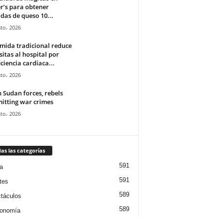
r’s para obtener
das de queso 10...
to، 2026
mida tradicional reduce
isitas al hospital por
iciencia cardíaca...
to، 2026
 Sudan forces, rebels
itting war crimes
to، 2026
as las categorías
591
a
591
tes
589
táculos
589
ronomía