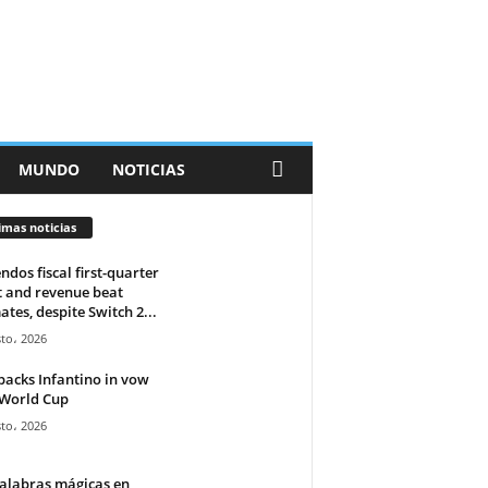
MUNDO
NOTICIAS
imas noticias
ndos fiscal first-quarter
t and revenue beat
ates, despite Switch 2...
to، 2026
backs Infantino in vow
 World Cup
to، 2026
alabras mágicas en