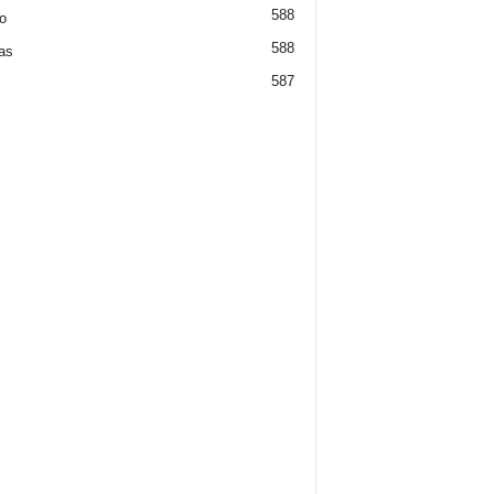
588
o
588
ias
587