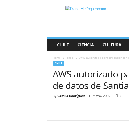
D
i
a
r
i
o
E
CHILE
CIENCIA
CULTURA
l
C
Home
chile
AWS autorizado para proceder con c
o
CHILE
q
AWS autorizado pa
u
i
de datos de Santia
m
b
a
By
Camila Rodríguez
-
11 Mayo، 2026
71
n
o