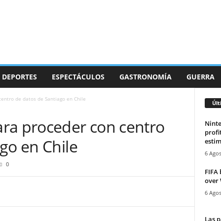
DEPORTES
ESPECTÁCULOS
GASTRONOMÍA
GUERRA
entro de datos de Santiago en Chile
Últ
ra proceder con centro
Ninte
profi
go en Chile
estim
6 Agos
0
FIFA 
over
6 Agos
Las p