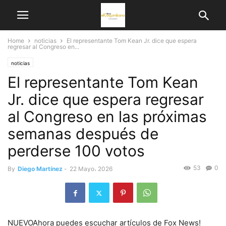
Home
noticias
El representante Tom Kean Jr. dice que espera
regresar al Congreso en...
noticias
El representante Tom Kean
Jr. dice que espera regresar
al Congreso en las próximas
semanas después de
perderse 100 votos
53
0
By
Diego Martínez
-
22 Mayo، 2026
NUEVO
Ahora puedes escuchar artículos de Fox News!