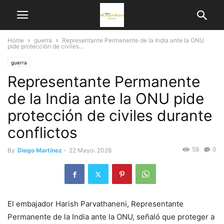
Home
guerra
Representante Permanente de la India ante la ONU
pide protección de civiles...
guerra
Representante Permanente
de la India ante la ONU pide
protección de civiles durante
conflictos
58
0
By
Diego Martínez
-
22 Mayo، 2026
El embajador Harish Parvathaneni, Representante
Permanente de la India ante la ONU, señaló que proteger a