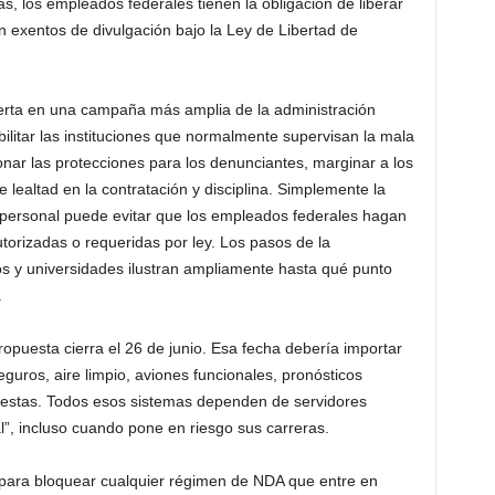
s, los empleados federales tienen la obligación de liberar
exentos de divulgación bajo la Ley de Libertad de
erta en una campaña más amplia de la administración
bilitar las instituciones que normalmente supervisan la mala
nar las protecciones para los denunciantes, marginar a los
e lealtad en la contratación y disciplina. Simplemente la
personal puede evitar que los empleados federales hagan
orizadas o requeridas por ley. Los pasos de la
s y universidades ilustran ampliamente hasta qué punto
.
ropuesta cierra el 26 de junio. Esa fecha debería importar
uros, aire limpio, aviones funcionales, pronósticos
nestas. Todos esos sistemas dependen de servidores
al”, incluso cuando pone en riesgo sus carreras.
para bloquear cualquier régimen de NDA que entre en