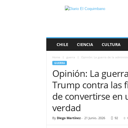
D
i
a
r
i
o
E
CHILE
CIENCIA
CULTURA
l
C
Home
guerra
Opinión: La guerra de la administr
o
GUERRA
q
Opinión: La guerra
u
i
Trump contra las fi
m
b
de convertirse en 
a
n
verdad
o
By
Diego Martínez
-
21 Junio، 2026
92