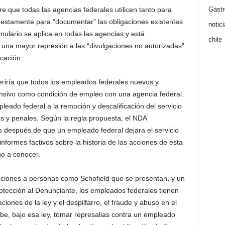
Gast
e que todas las agencias federales utilicen tanto para
stamente para “documentar” las obligaciones existentes
notic
mulario se aplica en todas las agencias y está
chile
una mayor represión a las “divulgaciones no autorizadas”
icación.
eriría que todos los empleados federales nuevos y
ansivo como condición de empleo con una agencia federal.
eado federal a la remoción y descalificación del servicio
les y penales. Según la regla propuesta, el NDA
 después de que un empleado federal dejara el servicio
informes factivos sobre la historia de las acciones de esta
ho a conocer.
tecciones a personas como Schofield que se presentan, y un
otección al Denunciante, los empleados federales tienen
iones de la ley y el despilfarro, el fraude y abuso en el
híbe, bajo esa ley, tomar represalias contra un empleado