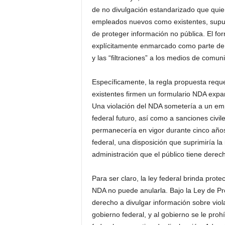
de no divulgación estandarizado que quier
empleados nuevos como existentes, supue
de proteger información no pública. El for
explícitamente enmarcado como parte de 
y las “filtraciones” a los medios de comun
Específicamente, la regla propuesta requ
existentes firmen un formulario NDA exp
Una violación del NDA sometería a un empl
federal futuro, así como a sanciones civi
permanecería en vigor durante cinco años
federal, una disposición que suprimiría la 
administración que el público tiene derec
Para ser claro, la ley federal brinda pro
NDA no puede anularla. Bajo la Ley de Pr
derecho a divulgar información sobre violac
gobierno federal, y al gobierno se le pro