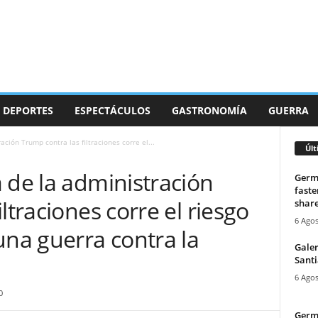
DEPORTES
ESPECTÁCULOS
GASTRONOMÍA
GUERRA
ación Trump contra las filtraciones corre el...
Últ
 de la administración
Germa
faste
ltraciones corre el riesgo
share
6 Agos
una guerra contra la
Galer
Santi
6 Agos
0
Germa