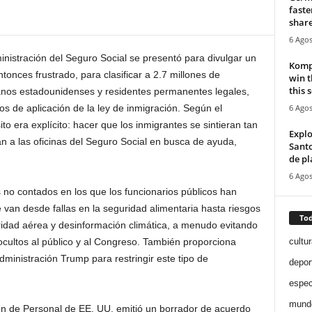
faste
share
6 Agos
inistración del Seguro Social se presentó para divulgar un
Kompa
onces frustrado, para clasificar a 2.7 millones de
win 
this 
anos estadounidenses y residentes permanentes legales,
6 Agos
 de aplicación de la ley de inmigración. Según el
to era explícito: hacer que los inmigrantes se sintieran tan
Expl
n a las oficinas del Seguro Social en busca de ayuda,
Santo
de pl
6 Agos
 no contados en los que los funcionarios públicos han
 van desde fallas en la seguridad alimentaria hasta riesgos
Tod
ridad aérea y desinformación climática, a menudo evitando
cultur
ultos al público y al Congreso. También proporciona
dministración Trump para restringir este tipo de
depor
espec
mund
ión de Personal de EE. UU. emitió un borrador de acuerdo