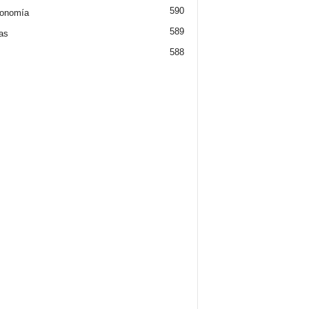
590
ronomía
589
ias
588