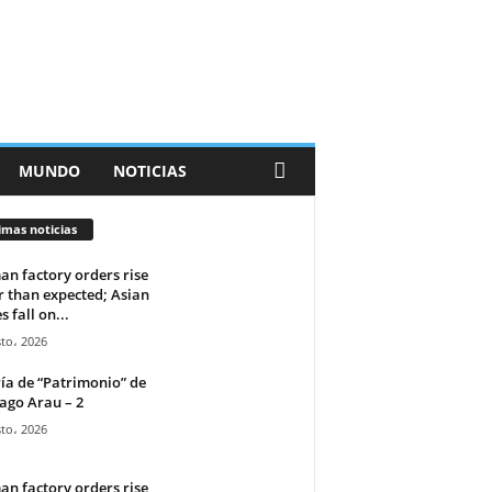
MUNDO
NOTICIAS
imas noticias
n factory orders rise
r than expected; Asian
s fall on...
to، 2026
ía de “Patrimonio” de
ago Arau – 2
to، 2026
n factory orders rise