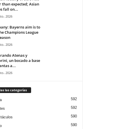
r than expected; Asian
s fall on...
to، 2026
ny: Bayerns aim is to
the Champions League
season
to، 2026
orando Atenas y
rini, un bocado a base
antas a...
to، 2026
as las categorías
592
a
592
tes
590
táculos
590
o