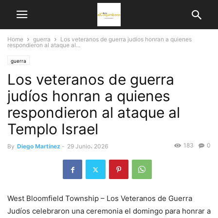
Home
guerra
Los veteranos de guerra judíos honran a quienes
respondieron al ataque al...
guerra
Los veteranos de guerra
judíos honran a quienes
respondieron al ataque al
Templo Israel
183
0
By
Diego Martínez
-
29 Junio، 2026
West Bloomfield Township – Los Veteranos de Guerra
Judíos celebraron una ceremonia el domingo para honrar a