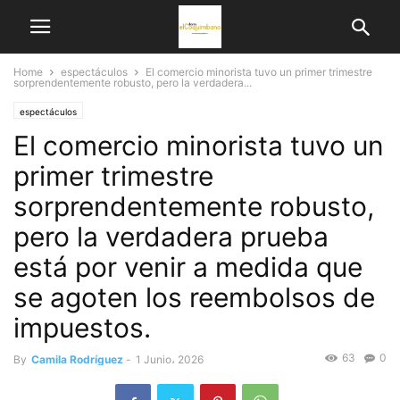
Home
espectáculos
El comercio minorista tuvo un primer trimestre
sorprendentemente robusto, pero la verdadera...
espectáculos
El comercio minorista tuvo un
primer trimestre
sorprendentemente robusto,
pero la verdadera prueba
está por venir a medida que
se agoten los reembolsos de
impuestos.
63
0
By
Camila Rodríguez
-
1 Junio، 2026